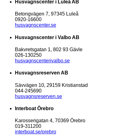
Husvagnscenter i Luleå AB
Betongvägen 7, 97345 Luleå
0920-16600
husvagnscenter.se
Husvagnscenter i Valbo AB
Bakvretsgatan 1, 802 93 Gävle
026-130250
husvagnscenterivalbo.se
Husvagnsreserven AB
Sävvägen 10, 29159 Kristianstad
044-245690
husvagnsreserven.se
Interboat Örebro
Karosserigatan 4, 70369 Örebro
019-311200
interboat.se/orebro