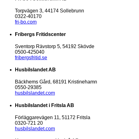
Torpvägen 3, 44174 Sollebrunn
0322-40170
fri-bo.com
Fribergs Fritidscenter
Sventorp Rävstorp 5, 54192 Skövde
0500-425040
fribergsfritid.se
Husbilslandet AB
Bäckhems Gård, 68191 Kristinehamn
0550-29385
husbilslandet.com
Husbilslandet i Fritsla AB
Förläggarevägen 11, 51172 Fritsla
0320-721 20
husbilslandet.com