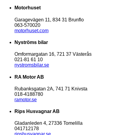
Motorhuset
Garagevägen 11, 834 31 Brunflo
063-570020
motorhuset.com
Nyströms bilar
Omformargatan 16, 721 37 Västerås
021-81 61 10
nystromsbilar.se
RA Motor AB
Rubanksgatan 2A, 741 71 Knivsta
018-4188780
ramotor.se
Rips Husvagnar AB
Gladanleden 4, 27336 Tomelilla
041712178
ripshusvagnar.se