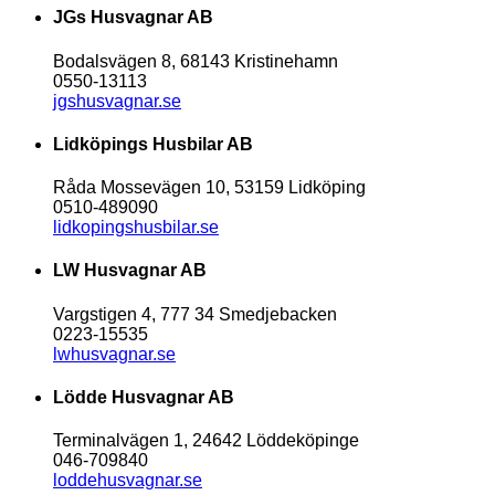
JGs Husvagnar AB
Bodalsvägen 8, 68143 Kristinehamn
0550-13113
jgshusvagnar.se
Lidköpings Husbilar AB
Råda Mossevägen 10, 53159 Lidköping
0510-489090
lidkopingshusbilar.se
LW Husvagnar AB
Vargstigen 4, 777 34 Smedjebacken
0223-15535
lwhusvagnar.se
Lödde Husvagnar AB
Terminalvägen 1, 24642 Löddeköpinge
046-709840
loddehusvagnar.se