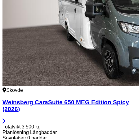
Skövde
Weinsberg
CaraSuite 650 MEG Edition Spicy
(2026)
Totalvikt
3 500 kg
Planlösning
Långbäddar
Sovplatser
0 bäddar