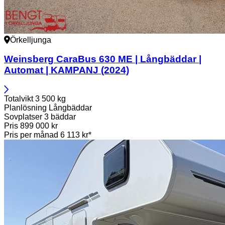
Örkelljunga
Weinsberg
CaraBus 630 ME | Långbäddar |
Automat | KAMPANJ (2024)
Totalvikt
3 500 kg
Planlösning
Långbäddar
Sovplatser
3 bäddar
Pris
899 000 kr
Pris per månad
6 113 kr*