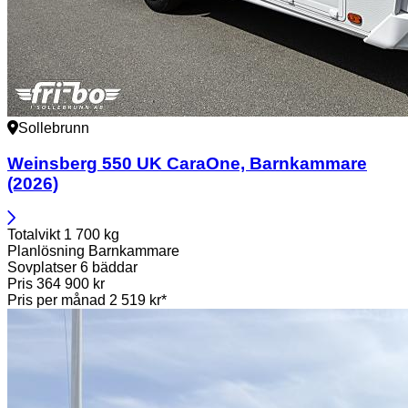
Sollebrunn
Weinsberg
550 UK CaraOne, Barnkammare
(2026)
Totalvikt
1 700 kg
Planlösning
Barnkammare
Sovplatser
6 bäddar
Pris
364 900 kr
Pris per månad
2 519 kr*