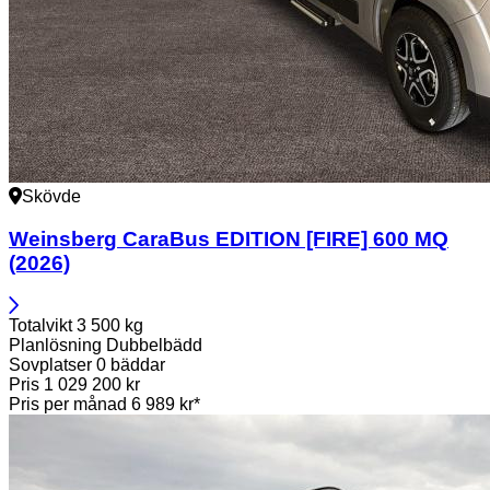
Skövde
Weinsberg
CaraBus EDITION [FIRE] 600 MQ
(2026)
Totalvikt
3 500 kg
Planlösning
Dubbelbädd
Sovplatser
0 bäddar
Pris
1 029 200 kr
Pris per månad
6 989 kr*