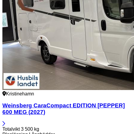
Kristinehamn
Weinsberg
CaraCompact EDITION [PEPPER]
600 MEG (2027)
Totalvikt
3 500 kg