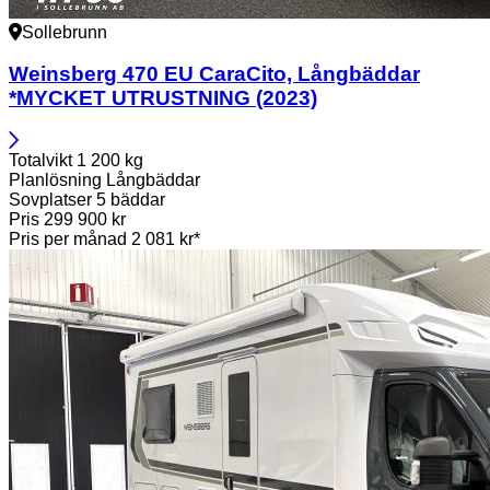
Sollebrunn
Weinsberg
470 EU CaraCito, Långbäddar
*MYCKET UTRUSTNING (2023)
Totalvikt
1 200 kg
Planlösning
Långbäddar
Sovplatser
5 bäddar
Pris
299 900 kr
Pris per månad
2 081 kr*