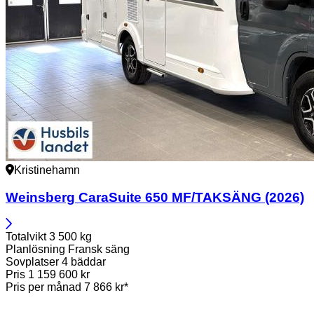
Kristinehamn
Weinsberg
CaraSuite 650 MF/TAKSÄNG (2026)
Totalvikt
3 500 kg
Planlösning
Fransk säng
Sovplatser
4 bäddar
Pris
1 159 600 kr
Pris per månad
7 866 kr*