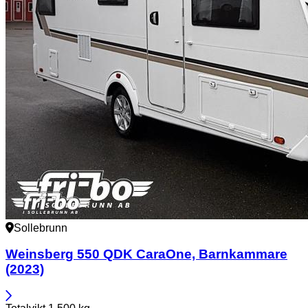
Sollebrunn
Weinsberg
550 QDK CaraOne, Barnkammare
(2023)