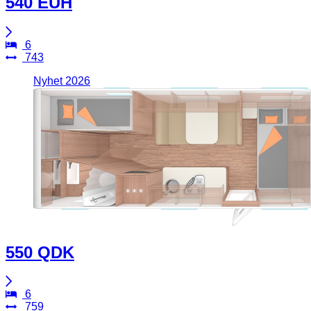
540 EUH
6
743
Nyhet 2026
550 QDK
6
759