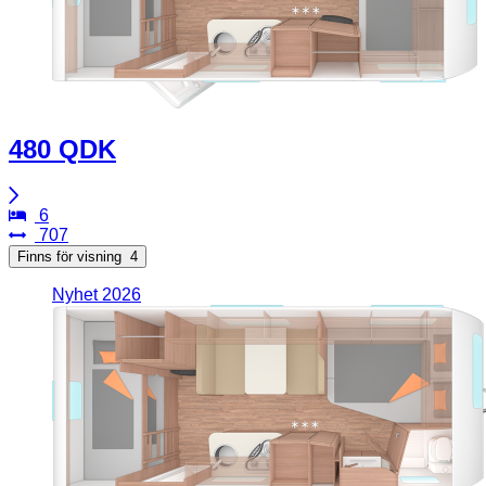
480 QDK
6
707
Finns för visning
4
Nyhet 2026