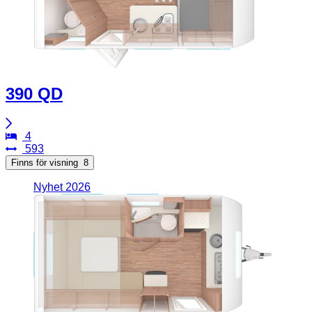
390 QD
4
593
Finns för visning
8
Nyhet 2026