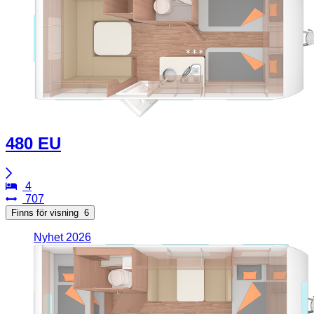
480 EU
4
707
Finns för visning
6
Nyhet 2026