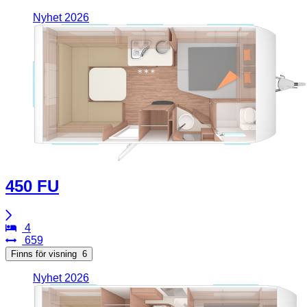
Nyhet 2026
450 FU
4
659
Finns för visning
6
Nyhet 2026