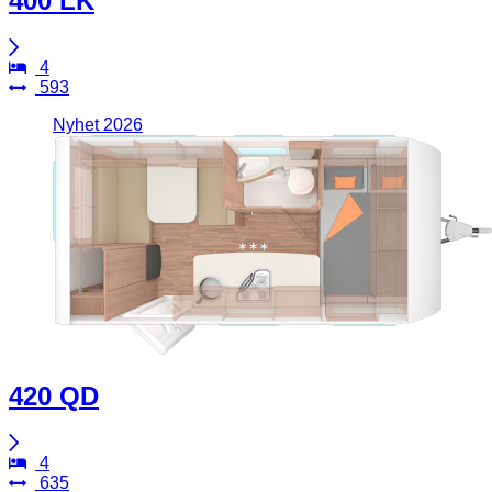
400 LK
4
593
Nyhet 2026
420 QD
4
635