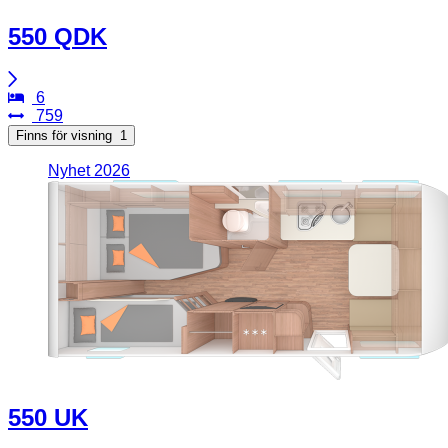
550 QDK
6
759
Finns för visning
1
Nyhet 2026
550 UK