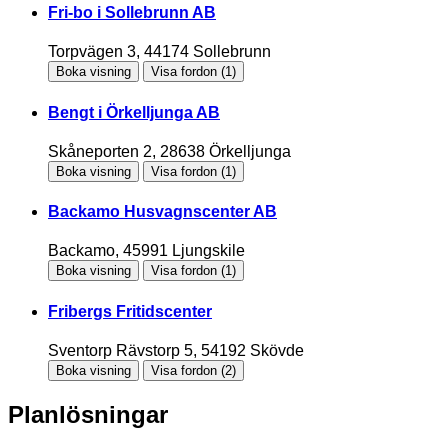
Fri-bo i Sollebrunn AB
Torpvägen 3, 44174 Sollebrunn
Boka visning
Visa fordon (
1
)
Bengt i Örkelljunga AB
Skåneporten 2, 28638 Örkelljunga
Boka visning
Visa fordon (
1
)
Backamo Husvagnscenter AB
Backamo, 45991 Ljungskile
Boka visning
Visa fordon (
1
)
Fribergs Fritidscenter
Sventorp Rävstorp 5, 54192 Skövde
Boka visning
Visa fordon (
2
)
Planlösningar