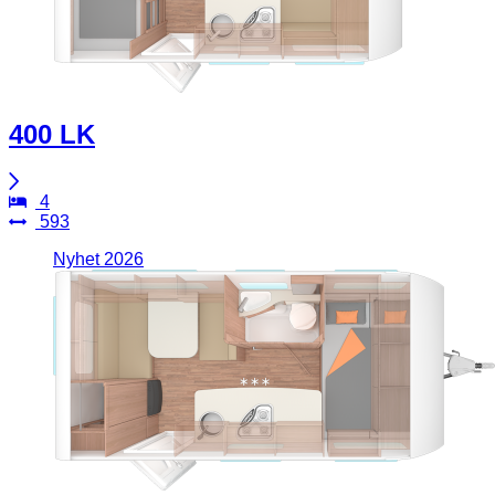
400 LK
4
593
Nyhet 2026