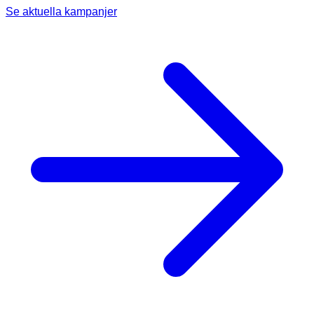
TELEFON
Se aktuella kampanjer
E-POST
MEDDELANDE
VÄLJ ÅTERFÖRSÄLJARE
Jag godkänner
personuppgiftspolicyn.
Skicka