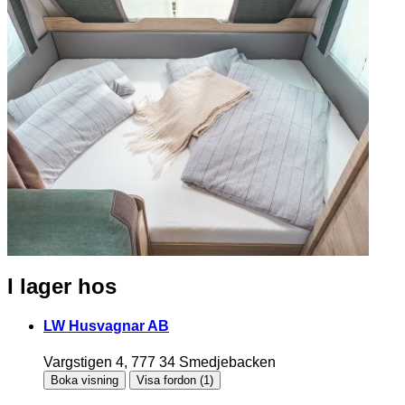
I lager hos
LW Husvagnar AB
Vargstigen 4, 777 34 Smedjebacken
Boka visning
Visa fordon (
1
)