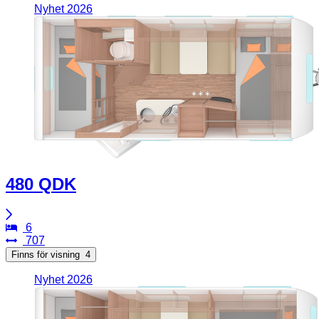
Nyhet 2026
480 QDK
6
707
Finns för visning
4
Nyhet 2026