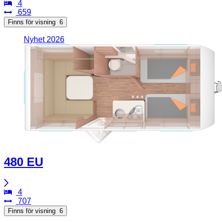
4
659
Finns för visning
6
Nyhet 2026
480 EU
4
707
Finns för visning
6