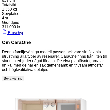
659 cm
Totalvikt
1 350 kg
Sovplatser
4 st
Grundpris
311 000 kr
Broschyr
Om CaraOne
Denna familjevänliga modell passar tack vare sin flexibla
utrustning alla typer av resenärer. CaraOne finns från liten till
stor och erbjuder något för alla. De elva planlösningarna är
unika, men de har en sak gemensamt: en trivsam atmosfär
och högkvalitativa detaljer.
Boka visning