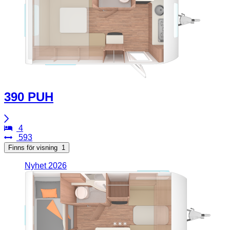
390 PUH
4
593
Finns för visning
1
Nyhet 2026